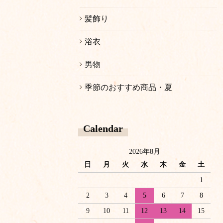
髪飾り
浴衣
男物
季節のおすすめ商品・夏
Calendar
2026年8月
日
月
火
水
木
金
土
1
2
3
4
5
6
7
8
9
10
11
12
13
14
15