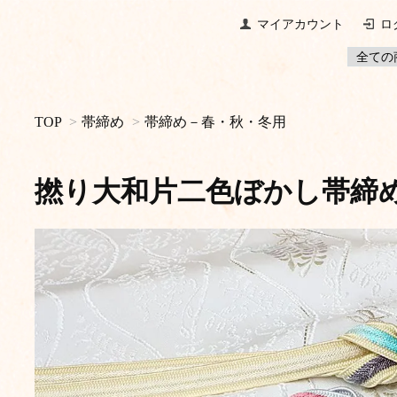
マイアカウント
ロ
TOP
>
帯締め
>
帯締め－春・秋・冬用
撚り大和片二色ぼかし帯締