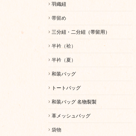
羽織紐
帯留め
三分紐・二分紐（帯留用）
半衿（袷）
半衿（夏）
和装バッグ
トートバッグ
和装バッグ 名物裂製
革メッシュバッグ
袋物