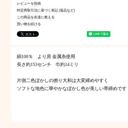
レビューを投稿
特定商取引法に基づく表記 (返品など)
この商品を友達に教える
買い物を続ける
絹100％ より房 金属糸使用
長さ約153センチ 巾約14ミリ
片側二色ぼかしの撚り大和は大変締めやすく
ソフトな地色に華やかなぼかし色が美しい帯締めです