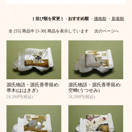
[ 並び順を変更 ]
-
おすすめ順
-
価格順
-
新着順
全 [55] 商品中 [1-30] 商品を表示しています
次のページへ
源氏物語・源氏香帯留め:
源氏物語・源氏香帯留め:
帚木(ははきぎ)
空蝉(うつせみ)
24,200円(税込)
24,200円(税込)