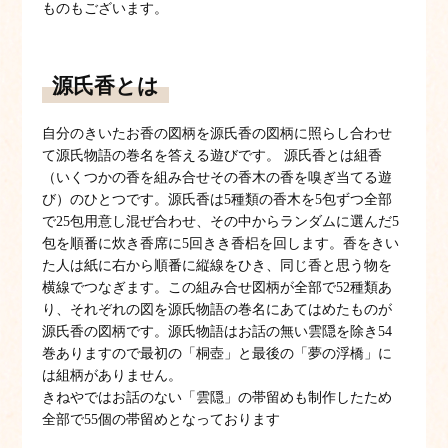
ものもございます。
源氏香とは
自分のきいたお香の図柄を源氏香の図柄に照らし合わせ
て源氏物語の巻名を答える遊びです。 源氏香とは組香
（いくつかの香を組み合せその香木の香を嗅ぎ当てる遊
び）のひとつです。源氏香は5種類の香木を5包ずつ全部
で25包用意し混ぜ合わせ、その中からランダムに選んだ5
包を順番に炊き香席に5回きき香梠を回します。香をきい
た人は紙に右から順番に縦線をひき、同じ香と思う物を
横線でつなぎます。この組み合せ図柄が全部で52種類あ
り、それぞれの図を源氏物語の巻名にあてはめたものが
源氏香の図柄です。源氏物語はお話の無い雲隠を除き54
巻ありますので最初の「桐壺」と最後の「夢の浮橋」に
は組柄がありません。
きねやではお話のない「雲隠」の帯留めも制作したため
全部で55個の帯留めとなっております