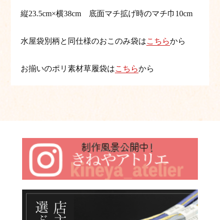
縦23.5cm×横38cm 底面マチ拡げ時のマチ巾10cm
水屋袋別柄と同仕様のおこのみ袋は
こちら
から
お揃いのポリ素材草履袋は
こちら
から